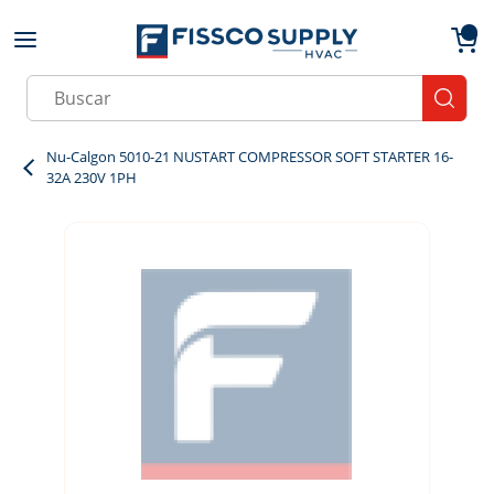
Skip to main content
menu
{0}
Site Search
submit
Nu-Calgon 5010-21 NUSTART COMPRESSOR SOFT STARTER 16-
32A 230V 1PH