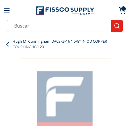
Skip to main content
menu
{0}
Site Search
submit
Hugh M. Cunningham DA03RS-16 1 5/8" IN OD COPPER
COUPLING 10/120