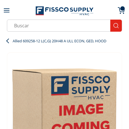
Skip to main content
menu
{0}
Site Search
submit
Allied 609258-12 L(C,G) 20H48 A ULL ECON, GED, HOOD