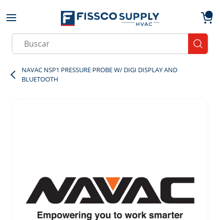
Skip to main content
menu
{0}
Site Search
submit
NAVAC NSP1 PRESSURE PROBE W/ DIGI DISPLAY AND
BLUETOOTH