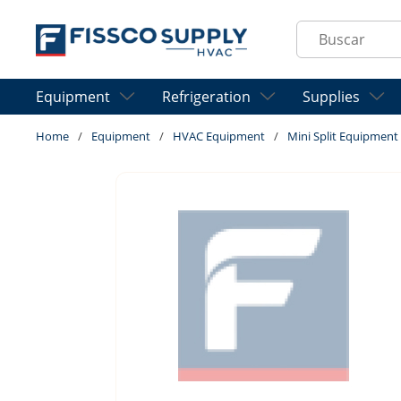
Skip to main content
Site Search
Equipment
Refrigeration
Supplies
Home
/
Equipment
/
HVAC Equipment
/
Mini Split Equipment