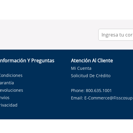
Información Y Preguntas
Atención Al Cliente
Mi Cuenta
Condiciones
Solicitud De Crédito
Garantía
Devoluciones
Phone: 800.635.1001
nvíos
Email:
E-Commerce@fisscosup
Privacidad
ndo con orgullo soluciones de HVAC en el estado de la Estrella Sol