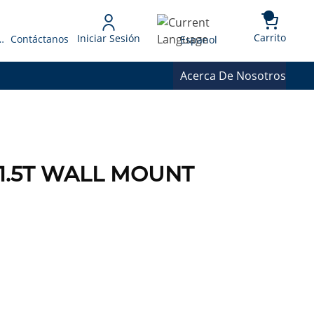
{0} 
Language
Carrito
Iniciar Sesión
 Presupuesto
Contáctanos
Espanol
Acerca De Nosotros
1.5T WALL MOUNT