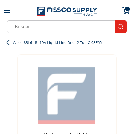
Skip to main content
menu
{0}
Site Search
submit
Allied 83L61 R410A Liquid Line Drier 2 Ton C-08E65