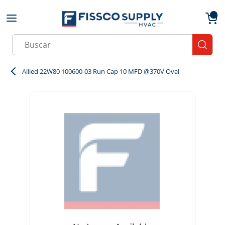
Skip to main content
menu
{0}
Site Search
submit
Allied 22W80 100600-03 Run Cap 10 MFD @370V Oval