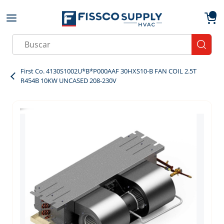
Skip to main content
menu
{0}
Site Search
submit
First Co. 4130S1002U*B*P000AAF 30HXS10-B FAN COIL 2.5T
R454B 10KW UNCASED 208-230V