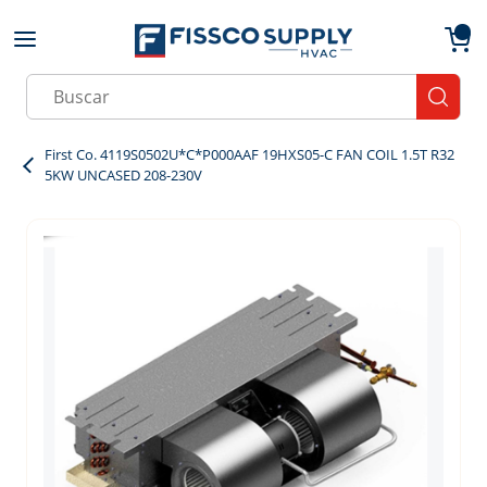
Skip to main content
menu
{0}
Site Search
submit
First Co. 4119S0502U*C*P000AAF 19HXS05-C FAN COIL 1.5T R32
5KW UNCASED 208-230V