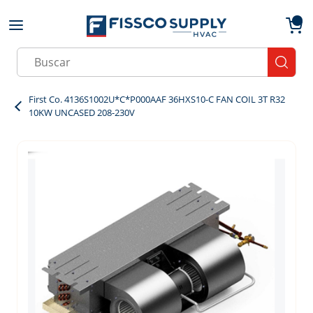
Skip to main content
menu
{0}
Site Search
submit
First Co. 4136S1002U*C*P000AAF 36HXS10-C FAN COIL 3T R32
10KW UNCASED 208-230V