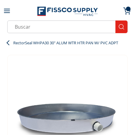
Skip to main content
menu
{0}
Site Search
submit
RectorSeal WHPA30 30" ALUM WTR HTR PAN W/ PVC ADPT