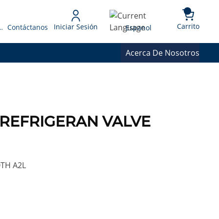
{0} 
Language
Carrito
Iniciar Sesión
 Presupuesto
Contáctanos
Espanol
Acerca De Nosotros
 REFRIGERAN VALVE
TH A2L