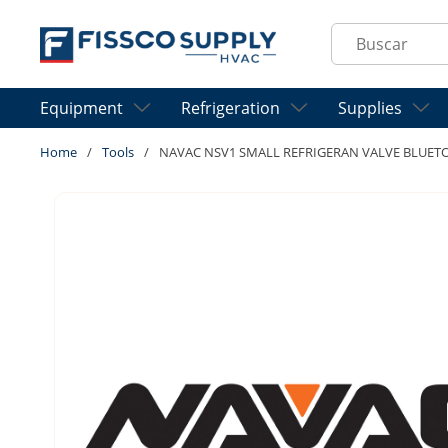
Skip to main content
Site Search
Equipment
Refrigeration
Supplies
Home
/
Tools
/
NAVAC NSV1 SMALL REFRIGERAN VALVE BLUET