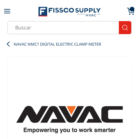
Skip to main content
menu
{0}
Site Search
submit
NAVAC NMC1 DIGITAL ELECTRIC CLAMP METER