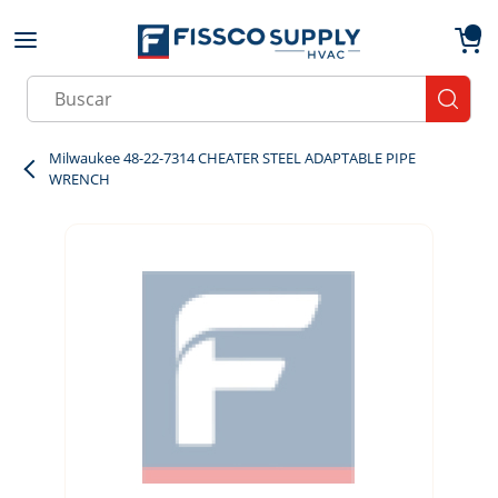
Skip to main content
menu
{0}
Site Search
submit
Milwaukee 48-22-7314 CHEATER STEEL ADAPTABLE PIPE
WRENCH