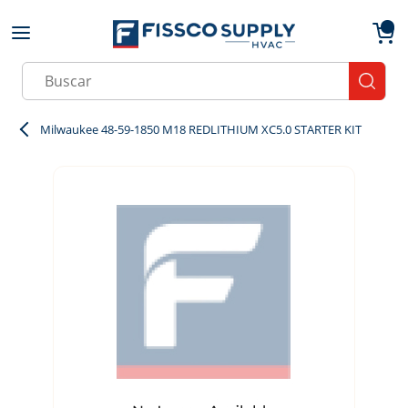
Skip to main content
menu
{0}
Site Search
submit
Milwaukee 48-59-1850 M18 REDLITHIUM XC5.0 STARTER KIT