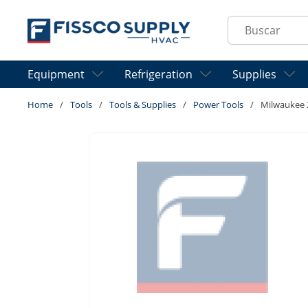
Skip to main content
Site Search
Equipment
Refrigeration
Supplies
Home
/
Tools
/
Tools & Supplies
/
Power Tools
/
Milwaukee