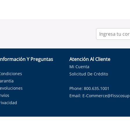
Información Y Preguntas
Atención Al Cliente
Mi Cuenta
Condiciones
Solicitud De Crédito
Garantía
Devoluciones
Phone: 800.635.1001
nvíos
Email:
E-Commerce@fisscosup
Privacidad
ndo con orgullo soluciones de HVAC en el estado de la Estrella Sol