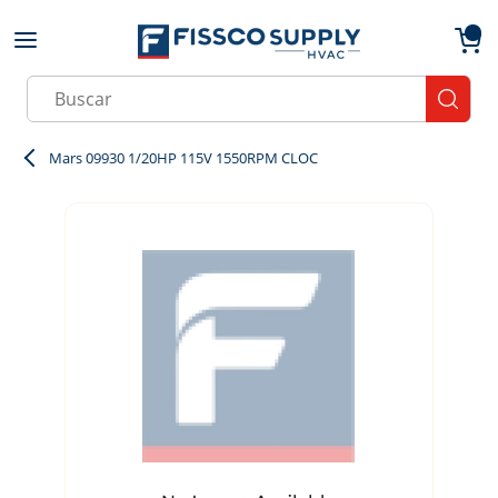
Skip to main content
menu
{0}
Site Search
submit
Mars 09930 1/20HP 115V 1550RPM CLOC