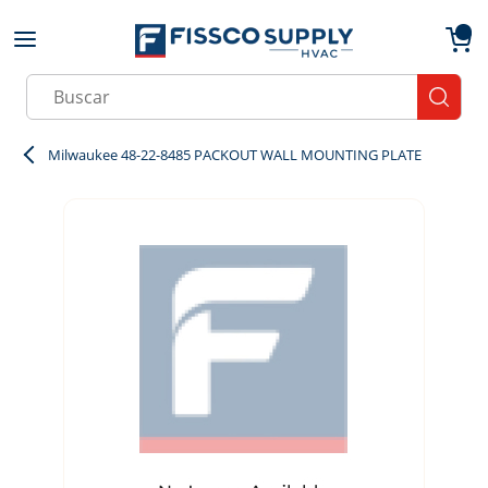
Skip to main content
menu
{0}
Site Search
submit
Milwaukee 48-22-8485 PACKOUT WALL MOUNTING PLATE