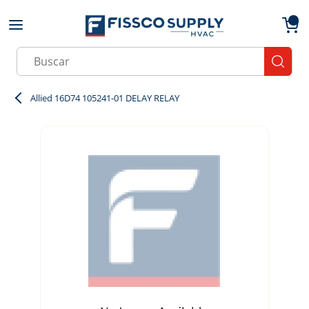
Skip to main content
menu
{0}
Site Search
submit
Allied 16D74 105241-01 DELAY RELAY