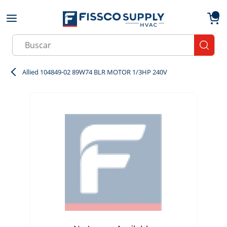
Skip to main content
menu
{0}
Site Search
submit
Allied 104849-02 89W74 BLR MOTOR 1/3HP 240V