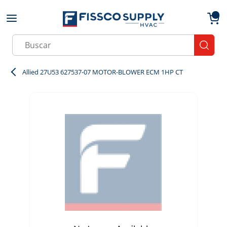
Skip to main content
menu
{0}
Site Search
submit
Allied 27U53 627537-07 MOTOR-BLOWER ECM 1HP CT