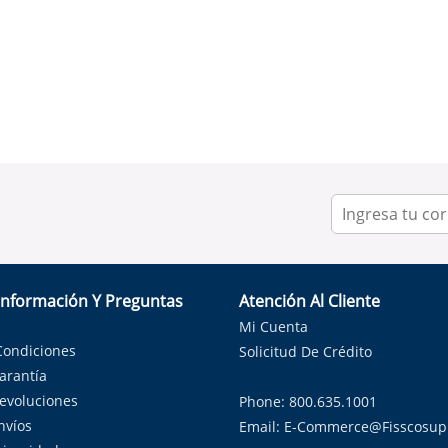
Información Y Preguntas
Atención Al Cliente
Mi Cuenta
Condiciones
Solicitud De Crédito
Garantía
Devoluciones
Phone: 800.635.1001
nvíos
Email:
E-Commerce@fisscosup