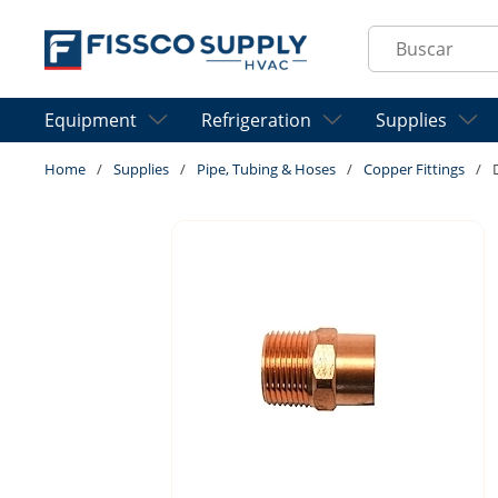
Skip to main content
Site Search
Equipment
Refrigeration
Supplies
Home
/
Supplies
/
Pipe, Tubing & Hoses
/
Copper Fittings
/