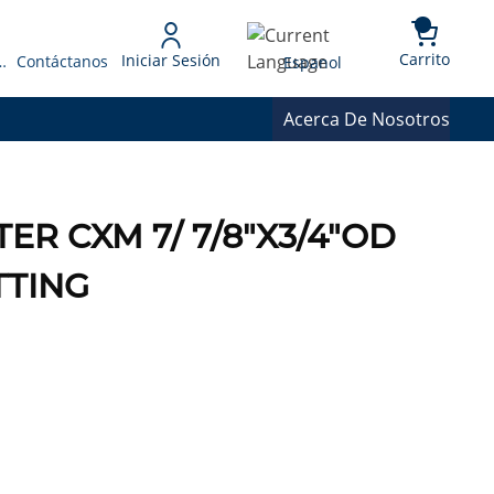
{0} 
Language
Carrito
Iniciar Sesión
 Presupuesto
Contáctanos
Espanol
Acerca De Nosotros
ER CXM 7/ 7/8"X3/4"OD
TTING