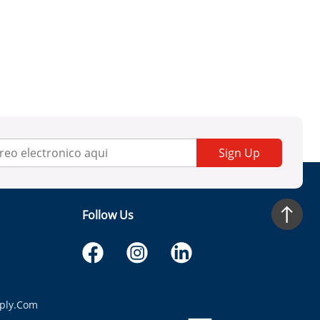
Sign Up
Follow Us
ply.com