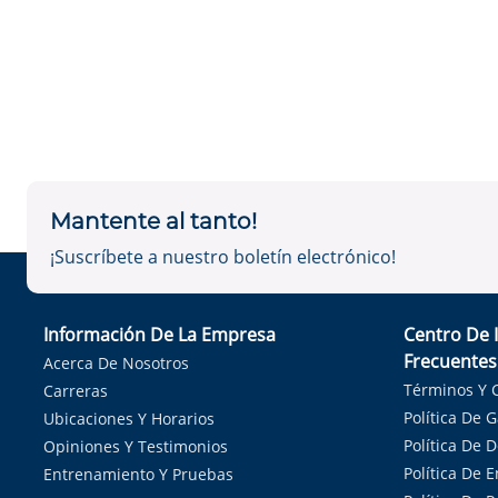
Mantente al tanto!
¡Suscríbete a nuestro boletín electrónico!
Información De La Empresa
Centro De 
Frecuentes
Acerca De Nosotros
Términos Y 
Carreras
Política De 
Ubicaciones Y Horarios
Política De 
Opiniones Y Testimonios
Política De E
Entrenamiento Y Pruebas