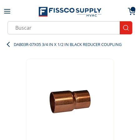
Skip to main content
menu
{0}
Site Search
submit
DAB03R-07X05 3/4 IN X 1/2 IN BLACK REDUCER COUPLING