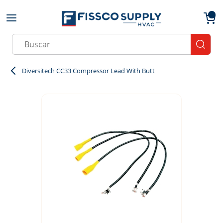
Skip to main content
menu
{0}
Site Search
submit
Diversitech CC33 Compressor Lead With Butt