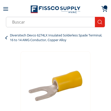
Skip to main content
menu
{0}
Site Search
submit
Diversitech Devco 6274LX Insulated Solderless Spade Terminal,
16 to 14 AWG Conductor, Copper Alloy