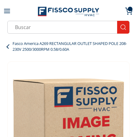
Skip to main content
menu
{0}
Site Search
submit
Fasco America A269 RECTANGULAR OUTLET SHAPED POLE 208-
230V 2500/3000RPM 0.58/0.60A