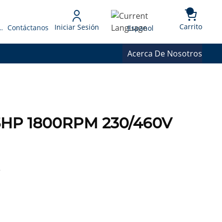
{0} 
Language
Carrito
Iniciar Sesión
 Presupuesto
Contáctanos
Espanol
Acerca De Nosotros
5HP 1800RPM 230/460V
R