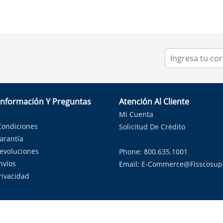
Información Y Preguntas
Atención Al Cliente
Mi Cuenta
Condiciones
Solicitud De Crédito
Garantía
Devoluciones
Phone: 800.635.1001
nvíos
Email:
E-Commerce@fisscosup
Privacidad
ndo con orgullo soluciones de HVAC en el estado de la Estrella Sol