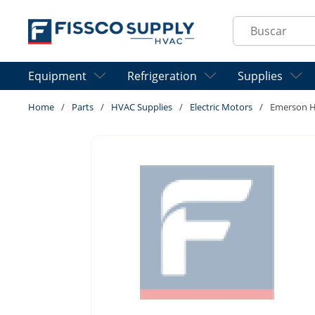
Skip to main content
Site Search
Equipment
Refrigeration
Supplies
Home
/
Parts
/
HVAC Supplies
/
Electric Motors
/
Emerson 