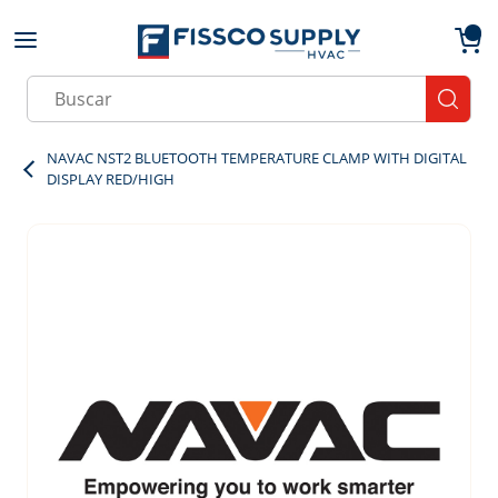
Skip to main content
menu
{0}
Site Search
submit
NAVAC NST2 BLUETOOTH TEMPERATURE CLAMP WITH DIGITAL
DISPLAY RED/HIGH