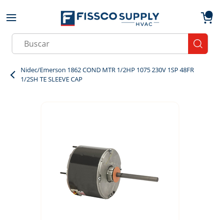
Skip to main content
menu
{0}
Site Search
submit
Nidec/Emerson 1862 COND MTR 1/2HP 1075 230V 1SP 48FR
1/2SH TE SLEEVE CAP