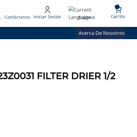
{0} 
Language
Carrito
Iniciar Sesión
 Presupuesto
Contáctanos
Espanol
Acerca De Nosotros
3Z0031 FILTER DRIER 1/2