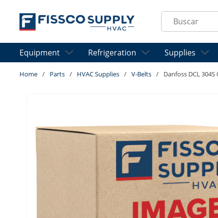
Skip to main content
Site Search
Equipment
Refrigeration
Supplies
Home
/
Parts
/
HVAC Supplies
/
V-Belts
/
Danfoss DCL 304S 