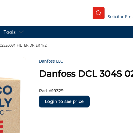
submit search
Solicitar
Tools
023Z0031 FILTER DRIER 1/2
Danfoss LLC
Danfoss DCL 304S 02
Part #
19329
Login to see price