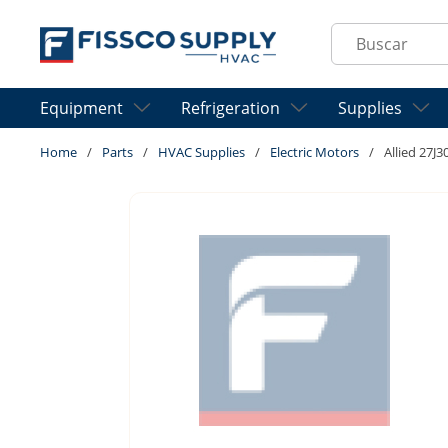
Skip to main content
Site Search
Equipment
Refrigeration
Supplies
Home
/
Parts
/
HVAC Supplies
/
Electric Motors
/
Allied 27J