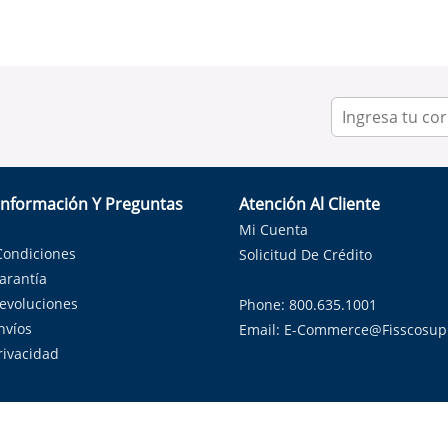
Información Y Preguntas
Atención Al Cliente
Mi Cuenta
Condiciones
Solicitud De Crédito
Garantía
Devoluciones
Phone: 800.635.1001
nvíos
Email:
E-Commerce@fisscosup
Privacidad
ndo con orgullo soluciones de HVAC en el estado de la Estrella Sol