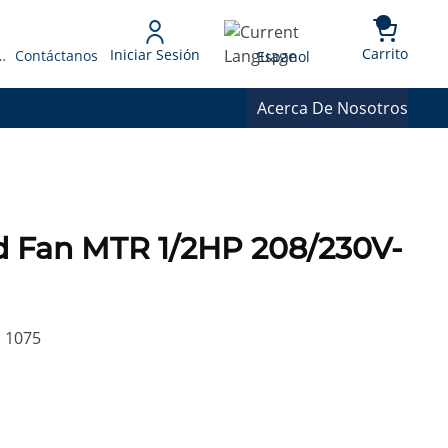
{0} 
Language
Carrito
Iniciar Sesión
 Presupuesto
Contáctanos
Espanol
Acerca De Nosotros
d Fan MTR 1/2HP 208/230V-
 1075