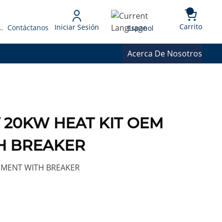
{0} 
Language
Carrito
Iniciar Sesión
 Presupuesto
Contáctanos
Espanol
Acerca De Nosotros
 20KW HEAT KIT OEM
H BREAKER
EMENT WITH BREAKER