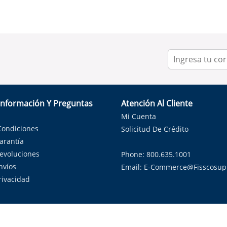
Información Y Preguntas
Atención Al Cliente
Mi Cuenta
Condiciones
Solicitud De Crédito
Garantía
Devoluciones
Phone: 800.635.1001
nvíos
Email:
E-Commerce@fisscosup
Privacidad
ndo con orgullo soluciones de HVAC en el estado de la Estrella Sol