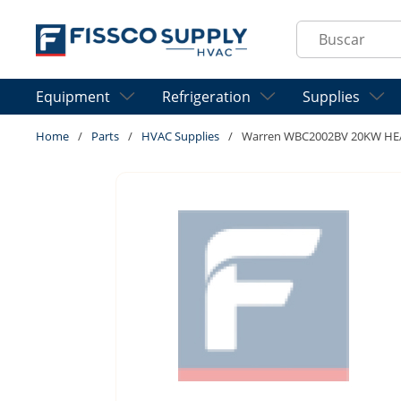
Skip to main content
Site Search
Equipment
Refrigeration
Supplies
Home
/
Parts
/
HVAC Supplies
/
Warren WBC2002BV 20KW HE