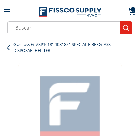
Skip to main content
menu
{0}
Site Search
submit
Glasfloss GTASP10181 10X18X1 SPECIAL FIBERGLASS
DISPOSABLE FILTER