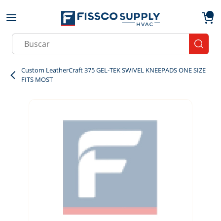
Skip to main content
menu
{0}
Site Search
submit
Custom LeatherCraft 375 GEL-TEK SWIVEL KNEEPADS ONE SIZE
FITS MOST