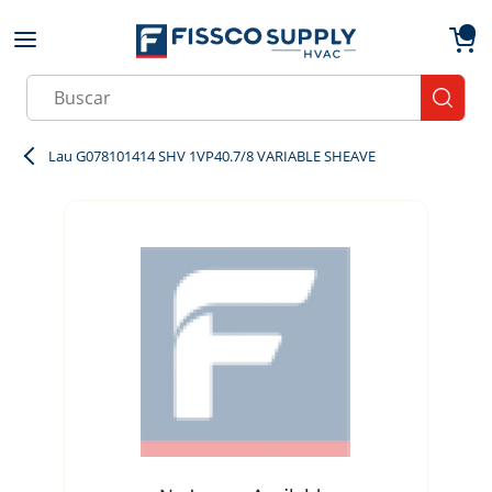
Skip to main content
menu
{0}
Site Search
submit
Lau G078101414 SHV 1VP40.7/8 VARIABLE SHEAVE