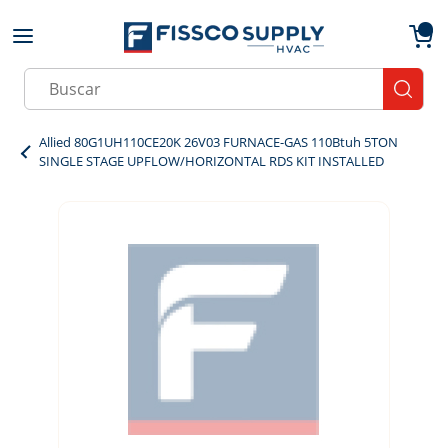
Skip to main content
menu
{0}
Site Search
submit
Allied 80G1UH110CE20K 26V03 FURNACE-GAS 110Btuh 5TON
SINGLE STAGE UPFLOW/HORIZONTAL RDS KIT INSTALLED