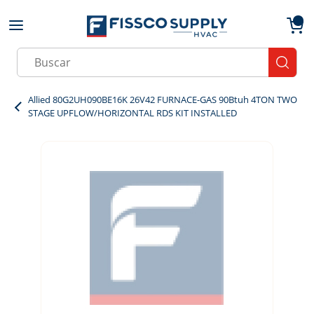
Skip to main content
menu
{0}
Site Search
submit
Allied 80G2UH090BE16K 26V42 FURNACE-GAS 90Btuh 4TON TWO
STAGE UPFLOW/HORIZONTAL RDS KIT INSTALLED