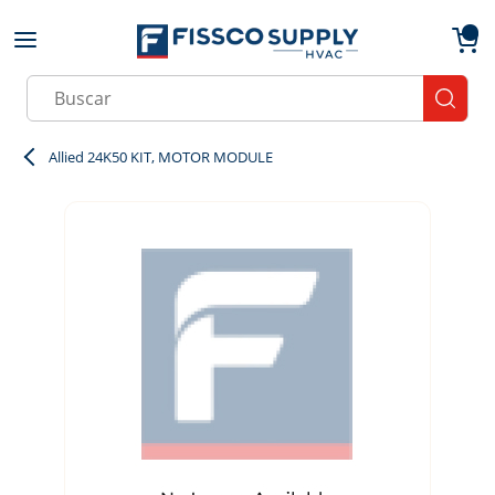
Skip to main content
menu
{0}
Site Search
submit
Allied 24K50 KIT, MOTOR MODULE