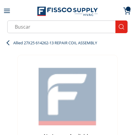
Skip to main content
menu
{0}
Site Search
submit
Allied 27X25 614262-13 REPAIR COIL ASSEMBLY