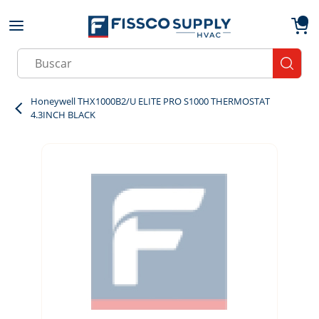
Skip to main content
menu
{0}
Site Search
submit
Honeywell THX1000B2/U ELITE PRO S1000 THERMOSTAT
4.3INCH BLACK