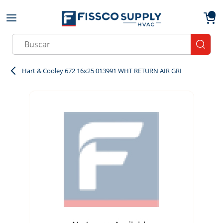
Skip to main content
menu
{0}
Site Search
submit
Hart & Cooley 672 16x25 013991 WHT RETURN AIR GRI