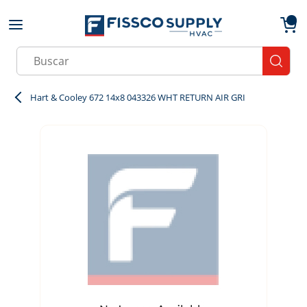
Skip to main content
menu
{0}
Site Search
submit
Hart & Cooley 672 14x8 043326 WHT RETURN AIR GRI