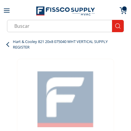
Skip to main content
menu
{0}
Site Search
submit
Hart & Cooley 821 20x8 075040 WHT VERTICAL SUPPLY
REGISTER