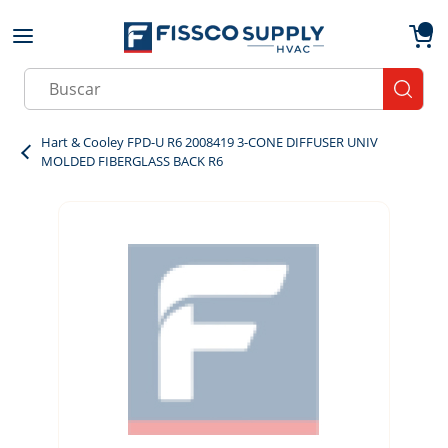
Skip to main content
menu
{0}
Site Search
submit
Hart & Cooley FPD-U R6 2008419 3-CONE DIFFUSER UNIV
MOLDED FIBERGLASS BACK R6