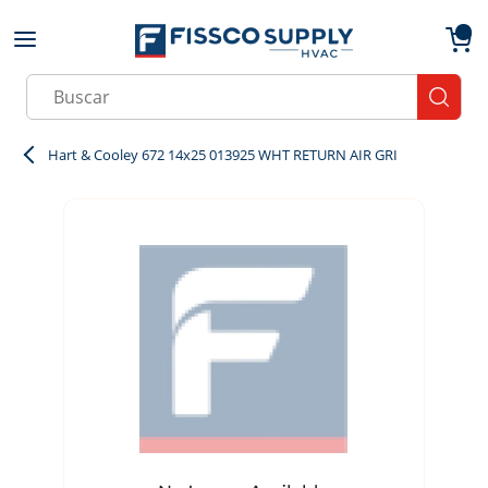
Skip to main content
menu
{0}
Site Search
submit
Hart & Cooley 672 14x25 013925 WHT RETURN AIR GRI