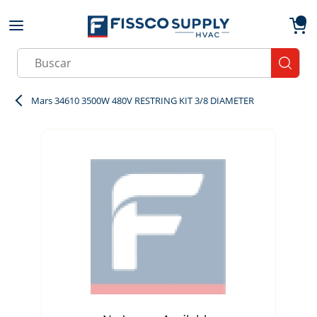
Skip to main content
menu
{0}
Site Search
submit
Mars 34610 3500W 480V RESTRING KIT 3/8 DIAMETER