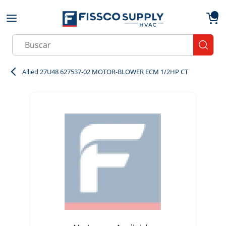
Skip to main content
menu
{0}
Site Search
submit
Allied 27U48 627537-02 MOTOR-BLOWER ECM 1/2HP CT