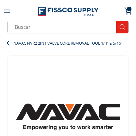
Skip to main content
menu
{0}
Site Search
submit
NAVAC NVR2 2IN1 VALVE CORE REMOVAL TOOL 1/4" & 5/16"