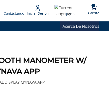
{0} 
Language
Carrito
Iniciar Sesión
 Presupuesto
Contáctanos
Espanol
Acerca De Nosotros
TOOTH MANOMETER W/
YNAVA APP
L DISPLAY MYNAVA APP