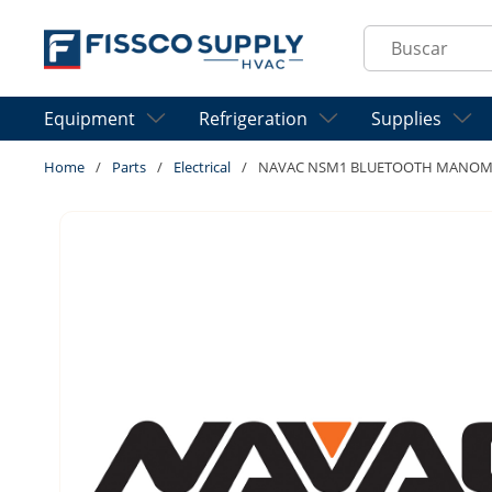
Skip to main content
Site Search
Equipment
Refrigeration
Supplies
Home
/
Parts
/
Electrical
/
NAVAC NSM1 BLUETOOTH MANOMET