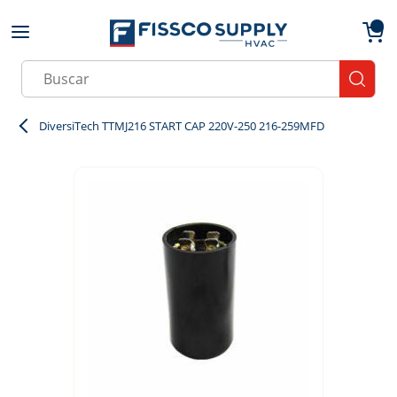
Skip to main content
menu
{0}
Site Search
submit
DiversiTech TTMJ216 START CAP 220V-250 216-259MFD